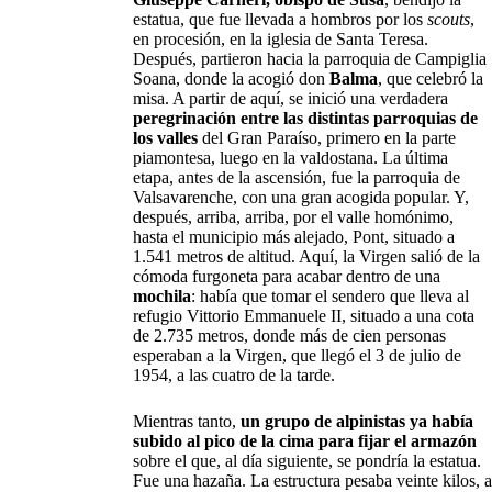
estatua, que fue llevada a hombros por los
scouts
,
en procesión, en la iglesia de Santa Teresa.
Después, partieron hacia la parroquia de Campiglia
Soana, donde la acogió don
Balma
, que celebró la
misa. A partir de aquí, se inició una verdadera
peregrinación entre las distintas parroquias de
los valles
del Gran Paraíso, primero en la parte
piamontesa, luego en la valdostana. La última
etapa, antes de la ascensión, fue la parroquia de
Valsavarenche, con una gran acogida popular. Y,
después, arriba, arriba, por el valle homónimo,
hasta el municipio más alejado, Pont, situado a
1.541 metros de altitud. Aquí, la Virgen salió de la
cómoda furgoneta para acabar dentro de una
mochila
: había que tomar el sendero que lleva al
refugio Vittorio Emmanuele II, situado a una cota
de 2.735 metros, donde más de cien personas
esperaban a la Virgen, que llegó el 3 de julio de
1954, a las cuatro de la tarde.
Mientras tanto,
un grupo de alpinistas ya había
subido al pico de la cima para fijar el armazón
sobre el que, al día siguiente, se pondría la estatua.
Fue una hazaña. La estructura pesaba veinte kilos, a