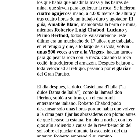
los que había que añadir la maza y las barras de
mina, que sirven para agujerear la roca. Se hicieron
cuatro agujeros
a mano, a 4.000 metros de altura y
tras cuatro horas de un trabajo duro y agotador. El
guía,
Amabile Blanc
, maniobraba la barra de mina,
mientras
Roberto
y
Luigi Chabod
,
Luciano
y
Primo Berthod,
todos de Valsavarenche -este
último era un muchacho de 17 años, que trabajaba
en el refugio y que, a lo largo de su vida,
volvió
unas 500 veces a ver a la Virgen
-, hacían turnos
para golpear la roca con la maza. Cuando la roca
cedió, introdujeron el armazón. Después bajaron a
toda velocidad al refugio, pasando por el
glaciar
del Gran Paraíso.
El día después, la dolce Castellana d'Italia ["la
dulce Dama de Italia"], como la llamará don
Pierino, subió a su trono, en el cuatromil
enteramente italiano. Roberto Chabod pudo
descansar sólo unas horas porque había que volver
a la cima para fijar las abrazaderas con plomo antes
de que llegase la estatua. En plena noche, con los
ojos aún ardiendo a causa de la reverberación del
sol sobre el glaciar durante la ascensión del día
anterior, Roberto emprendió su camino,