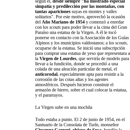
según él,
desde siempre "ha mostrado especial
simpatía y predilección por las montañas, con
tantas apariciones
suyas en montes y valles
solitarios". Por este motivo, aprovechó la ocasión
del
Año Mariano de 1954
y comenzó a enredar
con los
scouts
para poder llevar a la cima del Gran
Paraíso una estatua de la Virgen. A él le tocó
ponerse en contacto con la Asociación de los Guías
Alpinos y los municipios valdostanos; a los
scouts
,
ocuparse de la estatua. Se inició una subscripción
para comprar una estatua de yeso que representara a
la
Virgen de Lourdes
, que serviría de modelo para
llevar a la fundición, donde se procedió a una
colada de una aleación particular de metal, el
anticorodal
, especialmente apta para resistir a la
corrosión de las cotas altas y los agentes
atmosféricos. Después hicieron construir el
armazón de hierro, sobre el cual colocar la estatua,
y el pararrayos.
La Virgen sube en una mochila
Todo estaba a punto. El 2 de junio de 1954, en el
Santuario de la Consolata de Turín, monseñor
Giuseppe Carneri, obispo de Susa
, bendijo la