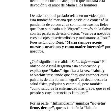
hecho un recorrido catequético que muestra esta
devoción y el amor de María a los hombres.
De este modo, el prelado relata en un vídeo para
esta fundación mariana que desde que comenzó la
pandemia de coronavirus son numerosos los fieles
que “han suplicado a la Virgen” a través de la Salve
con las palabras de esta oración: “vuelve a nosotros
esos tus ojos misericordiosos y muéstranos a Jesús”.
Pues según dijo Reig, “
María siempre acoge
nuestras oraciones y como madre intercede”
por
nosotros.
¿Qué significa en realidad
Salus Infirmorum?
El
obispo de Alcalá desgrana esta advocación y
explica que
“Salus” significa a la vez “salud y
salvación”
resaltando que “hay que entender estas
palabras de una forma integral”, es decir, desde la
salud física, psíquica y espiritual, pero también
“como salud de la enfermedad más grave, que es el
pecado y cuya herencia es la muerte”.
Por su parte,
“Infirmorum” significa “no estar
firme, decaer”
, que es también la “falta de