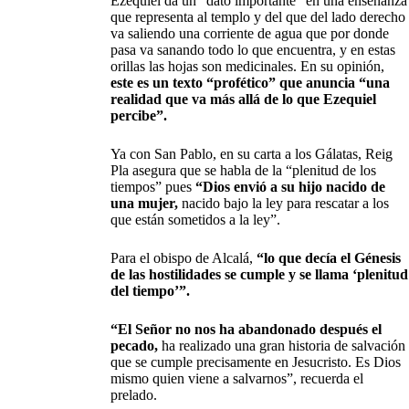
Ezequiel da un “dato importante” en una enseñanza
que representa al templo y del que del lado derecho
va saliendo una corriente de agua que por donde
pasa va sanando todo lo que encuentra, y en estas
orillas las hojas son medicinales. En su opinión,
este es un texto “profético” que anuncia “una
realidad que va más allá de lo que Ezequiel
percibe”.
Ya con San Pablo, en su carta a los Gálatas, Reig
Pla asegura que se habla de la “plenitud de los
tiempos” pues
“Dios envió a su hijo nacido de
una mujer,
nacido bajo la ley para rescatar a los
que están sometidos a la ley”.
Para el obispo de Alcalá,
“lo que decía el Génesis
de las hostilidades se cumple y se llama ‘plenitud
del tiempo’”.
“El Señor no nos ha abandonado después el
pecado,
ha realizado una gran historia de salvación
que se cumple precisamente en Jesucristo. Es Dios
mismo quien viene a salvarnos”, recuerda el
prelado.