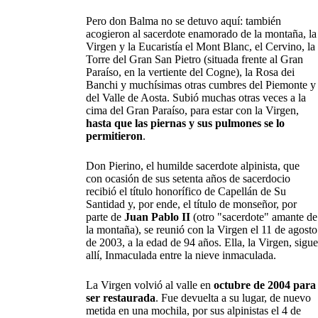
Pero don Balma no se detuvo aquí: también
acogieron al sacerdote enamorado de la montaña, la
Virgen y la Eucaristía el Mont Blanc, el Cervino, la
Torre del Gran San Pietro (situada frente al Gran
Paraíso, en la vertiente del Cogne), la Rosa dei
Banchi y muchísimas otras cumbres del Piemonte y
del Valle de Aosta. Subió muchas otras veces a la
cima del Gran Paraíso, para estar con la Virgen,
hasta que las piernas y sus pulmones se lo
permitieron
.
Don Pierino, el humilde sacerdote alpinista, que
con ocasión de sus setenta años de sacerdocio
recibió el título honorífico de Capellán de Su
Santidad y, por ende, el título de monseñor, por
parte de
Juan Pablo II
(otro "sacerdote" amante de
la montaña), se reunió con la Virgen el 11 de agosto
de 2003, a la edad de 94 años. Ella, la Virgen, sigue
allí, Inmaculada entre la nieve inmaculada.
La Virgen volvió al valle en
octubre de 2004 para
ser restaurada
. Fue devuelta a su lugar, de nuevo
metida en una mochila, por sus alpinistas el 4 de