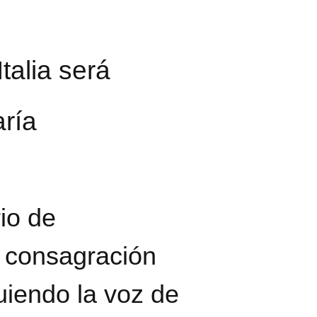
talia será
ría
io de
a consagración
uiendo la voz de