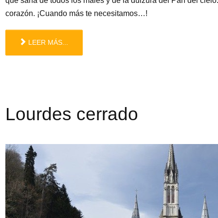
que sana de todos los males y de la dulzura del Pan del ciel
corazón. ¡Cuando más te necesitamos…!
LEER MÁS...
Lourdes cerrado