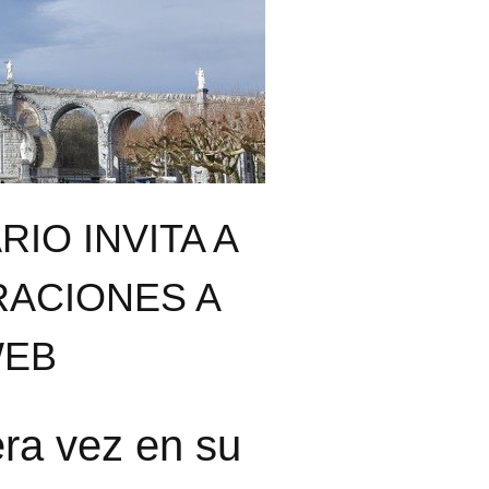
IO INVITA A
RACIONES A
WEB
era vez en su