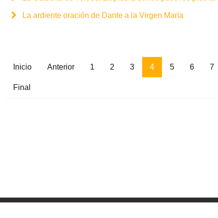
La ardiente oración de Dante a la Virgen María
Inicio
Anterior
1
2
3
4
5
6
7
Final