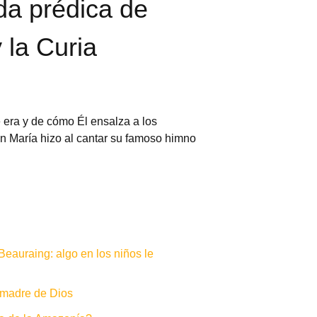
da prédica de
 la Curia
era y de cómo Él ensalza a los
en María hizo al cantar su famoso himno
eauraing: algo en los niños le
r madre de Dios