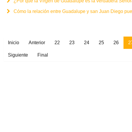
¿Por qué la Virgen de Guadalupe es la verdadera Señor
Cómo la relación entre Guadalupe y san Juan Diego pue
Inicio
Anterior
22
23
24
25
26
2
Siguiente
Final