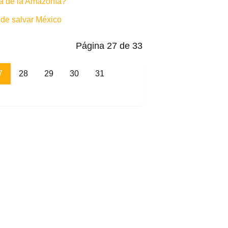
a de la Amazonía?
de salvar México
Página 27 de 33
7
28
29
30
31