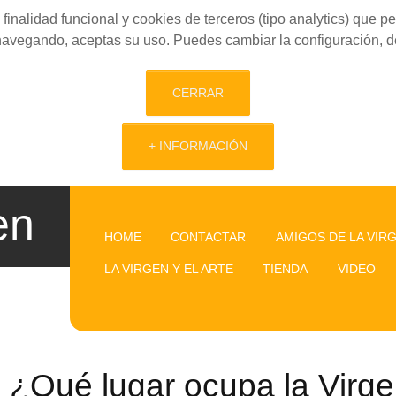
finalidad funcional y cookies de terceros (tipo analytics) que 
 navegando, aceptas su uso. Puedes cambiar la configuración, d
CERRAR
+ INFORMACIÓN
en
HOME
CONTACTAR
AMIGOS DE LA VIR
LA VIRGEN Y EL ARTE
TIENDA
VIDEO
¿Qué lugar ocupa la Virge