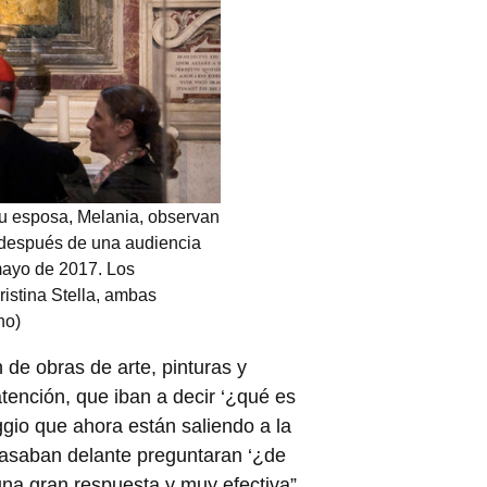
su esposa, Melania, observan
 después de una audiencia
mayo de 2017. Los
istina Stella, ambas
no)
de obras de arte, pinturas y
atención, que iban a decir ‘¿qué es
ggio que ahora están saliendo a la
pasaban delante preguntaran ‘¿de
na gran respuesta y muy efectiva”,