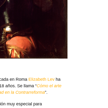
dicada en Roma
Elizabeth Lev
ha
 18 años. Se llama “
Cómo el arte
rdad en la Contrarreforma
”.
ción muy especial para