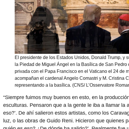
El presidente de los Estados Unidos, Donald Trump, y 
la Piedad de Miguel Ángel en la Basílica de San Pedro
privada con el Papa Francisco en el Vaticano el 24 de 
acompañan el cardenal Angelo Comastri y M. Cristina Cr
representando a la basílica. (CNS/ L’Osservatore Roma
“Siempre fuimos muy buenos en esto, en la producción 
esculturas. Pensaron que a la gente le iba a llamar la 
eso?’. De ahí salieron estos artistas, como los Carava
luz, o las obras de Guido Reni. Hicieron que quienes 
quién es eso? ¿De dónde ha salido?’. Realmente fue u