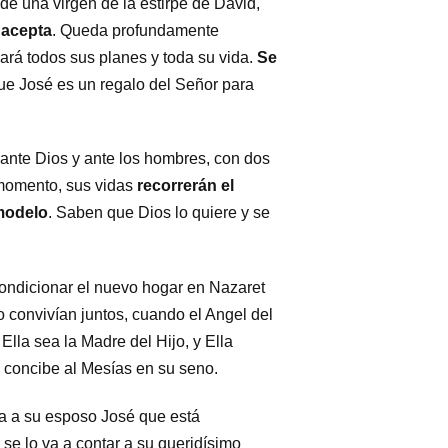
de una virgen de la estirpe de David,
 acepta
. Queda profundamente
ará todos sus planes y toda su vida.
Se
ue José es un regalo del Señor para
ante Dios y ante los hombres, con dos
 momento, sus vidas
recorrerán el
 modelo
. Saben que Dios lo quiere y se
ondicionar el nuevo hogar en Nazaret
o convivían juntos, cuando el Angel del
lla sea la Madre del Hijo, y Ella
y concibe al Mesías en su seno.
ta a su esposo José que está
se lo va a contar a su queridísimo