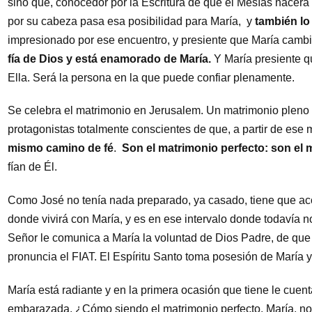
sino que, conocedor por la Escritura de que el Mesías nacerá 
por su cabeza pasa esa posibilidad para María, y
también lo
impresionado por ese encuentro, y presiente que María cambi
fía de Dios y está enamorado de María.
Y María presiente q
Ella. Será la persona en la que puede confiar plenamente.
Se celebra el matrimonio en Jerusalem. Un matrimonio pleno 
protagonistas totalmente conscientes de que, a partir de ese
mismo camino de fé
.
Son el matrimonio perfecto: son el
fían de Él.
Como José no tenía nada preparado, ya casado, tiene que ac
donde vivirá con María, y es en ese intervalo donde todavía n
Señor le comunica a María la voluntad de Dios Padre, de que E
pronuncia el FIAT. El Espíritu Santo toma posesión de María 
María está radiante y en la primera ocasión que tiene le cuen
embarazada. ¿Cómo siendo el matrimonio perfecto, María, no 