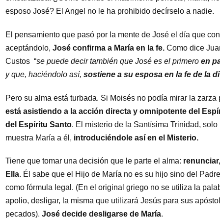
esposo José? El Angel no le ha prohibido decírselo a nadie.
El pensamiento que pasó por la mente de José el día que cono
aceptándolo,
José confirma a María en la fe.
Como dice Juan
Custos “
se puede decir también que José es el primero
en pa
y que, haciéndolo así,
sostiene a su esposa en la fe de la d
Pero su alma está turbada. Si Moisés no podía mirar la zarza 
está asistiendo a la acción directa y omnipotente del Espí
del Espíritu Santo
. El misterio de la Santísima Trinidad, sol
muestra María a él,
introduciéndole
así
en el Misterio.
Tiene que tomar una decisión que le parte el alma:
renunciar
Ella
. Él sabe que el Hijo de María no es su hijo sino del Pad
como fórmula legal. (En el original griego no se utiliza la pal
apolio, desligar, la misma que utilizará Jesús para sus apósto
pecados).
José
decide desligarse de María
.