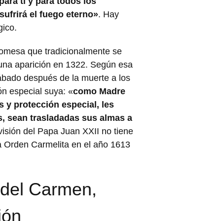
para ti y para todos los
ufrirá el fuego eterno»
. Hay
gico.
promesa que tradicionalmente se
 una aparición en 1322. Según esa
 sábado después de la muerte a los
ón especial suya: «
como Madre
 y protección especial, les
s, sean trasladadas sus almas a
visión del Papa Juan XXII no tiene
 la Orden Carmelita en el año 1613
n del Carmen,
ión