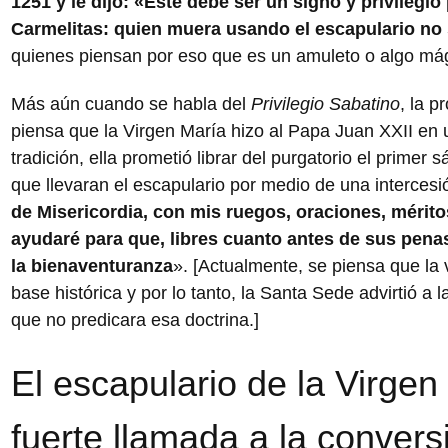
1251 y le dijo: «Este debe ser un signo y privilegio 
Carmelitas: quien muera usando el escapulario no s
quienes piensan por eso que es un amuleto o algo má
Más aún cuando se habla del
Privilegio Sabatino
, la 
piensa que la Virgen María hizo al Papa Juan XXII en
tradición, ella prometió librar del purgatorio el primer
que llevaran el escapulario por medio de una intercesi
de Misericordia, con mis ruegos, oraciones, méritos
ayudaré para que, libres cuanto antes de sus pena
la bienaventuranza
». [Actualmente, se piensa que la 
base histórica y por lo tanto, la Santa Sede advirtió a
que no predicara esa doctrina.]
El escapulario de la Virge
fuerte llamada a la convers