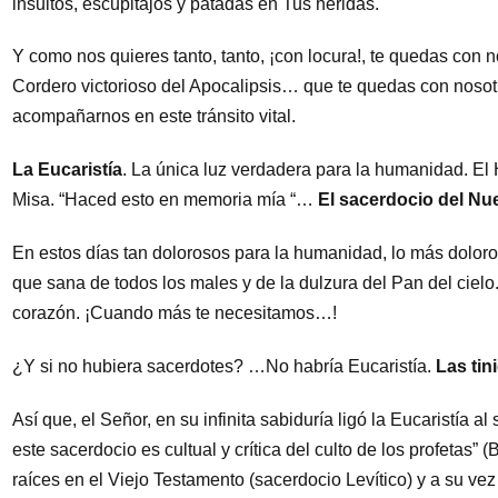
insultos, escupitajos y patadas en Tus heridas.
Y como nos quieres tanto, tanto, ¡con locura!, te quedas con no
Cordero victorioso del Apocalipsis… que te quedas con nosot
acompañarnos en este tránsito vital.
La Eucaristía
. La única luz verdadera para la humanidad. El
Misa. “Haced esto en memoria mía “…
El sacerdocio del N
En estos días tan dolorosos para la humanidad, lo más doloro
que sana de todos los males y de la dulzura del Pan del ciel
corazón. ¡Cuando más te necesitamos…!
¿Y si no hubiera sacerdotes? …No habría Eucaristía.
Las tin
Así que, el Señor, en su infinita sabiduría ligó la Eucaristía 
este sacerdocio es cultual y crítica del culto de los profetas” 
raíces en el Viejo Testamento (sacerdocio Levítico) y a su vez