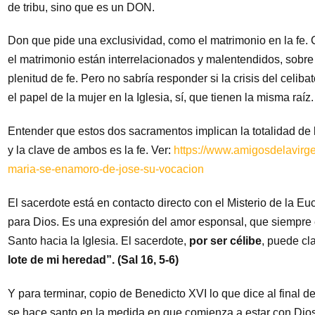
de tribu, sino que es un DON.
Don que pide una exclusividad, como el matrimonio en la fe. 
el matrimonio están interrelacionados y malentendidos, sobr
plenitud de fe. Pero no sabría responder si la crisis del celiba
el papel de la mujer en la Iglesia, sí, que tienen la misma raíz.
Entender que estos dos sacramentos implican la totalidad de l
y la clave de ambos es la fe. Ver:
https://www.amigosdelavirge
maria-se-enamoro-de-jose-su-vocacion
El sacerdote está en contacto directo con el Misterio de la Euc
para Dios. Es una expresión del amor esponsal, que siempre 
Santo hacia la Iglesia. El sacerdote,
por ser célibe
, puede cl
lote de mi heredad”. (Sal 16, 5-6)
Y para terminar, copio de Benedicto XVI lo que dice al final de
se hace santo en la medida en que comienza a estar con Dios.