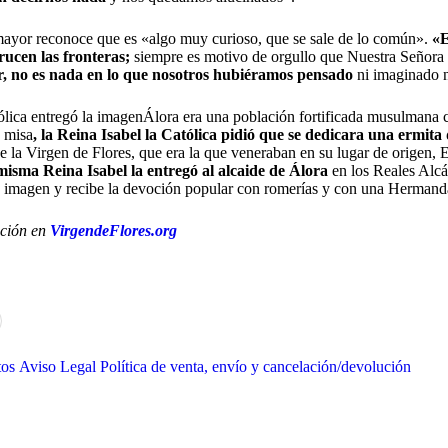
ayor reconoce que es «algo muy curioso, que se sale de lo común».
«E
rucen las fronteras;
siempre es motivo de orgullo que Nuestra Señora d
, no es nada en lo que nosotros hubiéramos pensado
ni imaginado 
ólica entregó la imagenÁlora era una población fortificada musulmana c
a misa
, la Reina Isabel la Católica pidió que se dedicara una ermita
 la Virgen de Flores, que era la que veneraban en su lugar de origen,
a misma Reina Isabel la entregó al alcaide de Álora
en los Reales Alcá
a imagen y recibe la devoción popular con romerías y con una Hermand
ción en
VirgendeFlores.org
tos
Aviso Legal
Política de venta, envío y cancelación/devolución