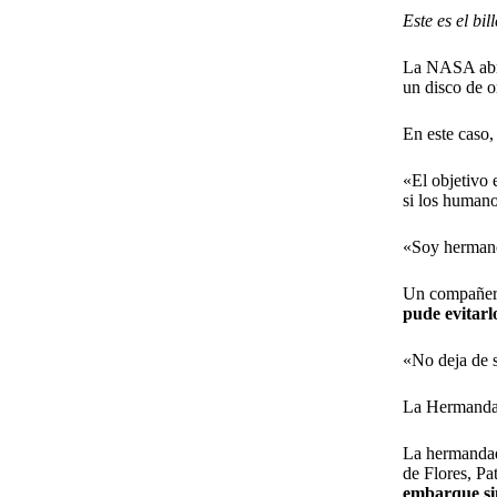
Este es el bi
La NASA abri
un disco de o
En este caso,
«El objetivo 
si los humano
«Soy hermano 
Un compañero 
pude evitarl
«No deja de s
La Hermandad
La hermandad
de Flores, Pa
embarque si