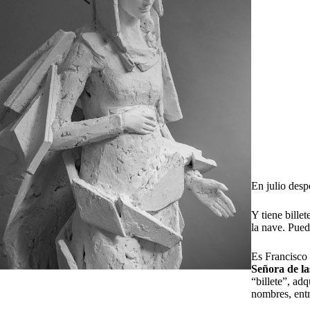
En julio desp
Y tiene bille
la nave. Pued
Es Francisco 
Señora de la
“billete”, ad
nombres, entre