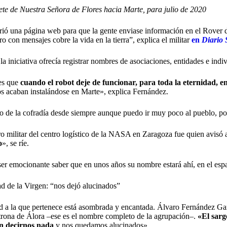
llete de Nuestra Señora de Flores hacia Marte, para julio de 2020
ó una página web para que la gente enviase información en el Rover de
ro con mensajes cobre la vida en la tierra”, explica el militar
en
Diario 
 la iniciativa ofrecía registrar nombres de asociaciones, entidades e ind
es que
cuando el robot deje de funcionar, para toda la eternidad, en
s acaban instalándose en Marte», explica Fernández.
de la cofradía desde siempre aunque puedo ir muy poco al pueblo, por e
militar del centro logístico de la NASA en Zaragoza fue quien avisó 
o
», se ríe.
er emocionante saber que en unos años su nombre estará ahí, en el espac
 de la Virgen: “nos dejó alucinados”
 a la que pertenece está asombrada y encantada. Álvaro Fernández Ga
trona de Álora –ese es el nombre completo de la agrupación–.
«El sarg
n decirnos nada
y nos quedamos alucinados».