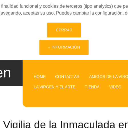
finalidad funcional y cookies de terceros (tipo analytics) que 
 navegando, aceptas su uso. Puedes cambiar la configuración, d
CERRAR
+ INFORMACIÓN
en
HOME
CONTACTAR
AMIGOS DE LA VIR
LA VIRGEN Y EL ARTE
TIENDA
VIDEO
Vigilia de la Inmaculada e