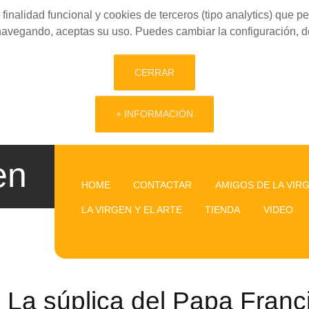
finalidad funcional y cookies de terceros (tipo analytics) que 
 navegando, aceptas su uso. Puedes cambiar la configuración, d
CERRAR
+ INFORMACIÓN
en
HOME
CONTACTAR
AMIGOS DE LA VIR
LA VIRGEN Y EL ARTE
TIENDA
VIDEO
La súplica del Papa Franci