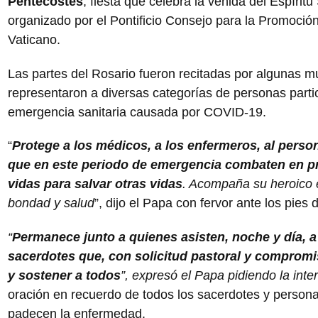
Pentecostés
, fiesta que celebra la venida del Espírit
organizado por el Pontificio Consejo para la Promoció
Vaticano.
Las partes del Rosario fueron recitadas por algunas 
representaron a diversas categorías de personas parti
emergencia sanitaria causada por COVID-19.
“
Protege a los médicos, a los enfermeros, al persona
que en este periodo de emergencia combaten en pr
vidas para salvar otras vidas
. Acompaña su heroico 
bondad y salud
”, dijo el Papa con fervor ante los pies
“
Permanece junto a quienes asisten, noche y día, a 
sacerdotes que, con solicitud pastoral y compromi
y sostener a todos
”, expresó el Papa pidiendo la inte
oración en recuerdo de todos los sacerdotes y person
padecen la enfermedad.