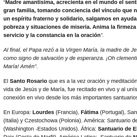
“
Madre amantísima, acrecienta en el mundo el sent
gran familia, tomando conciencia del vínculo que 
un espíritu fraterno y solidario, salgamos en ayu
pobreza y situaciones de miseria. Anima la firmeza e
servicio y la constancia en la oración
”.
Al final, el Papa rezó a la Virgen María, la madre de J
como signo de salvación y de esperanza. ¡Oh clementí
María! Amén”.
El
Santo Rosario
que es a la vez oración y meditaci
vida de Jesús y de María, fue recitado en vivo y al uní
conexión en vivo desde los más importantes santuario
En Europa:
Lourdes
(Francia),
Fátima
(Portugal), Sa
(Italia) y Czestochowa (Polonia). América: Santuario 
(Washington -Estados Unidos). África:
Santuario de E
Paix (Costa de Marfil). América Latina: Santuario de
N