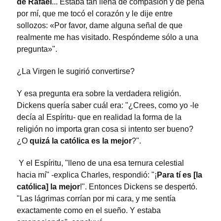
de Rafael
... Estaba tan llena de compasión y de pena
por mí, que me tocó el corazón y le dije entre
sollozos: «Por favor, dame alguna señal de que
realmente me has visitado. Respóndeme sólo a una
pregunta»".
¿La Virgen le sugirió convertirse?
Y esa pregunta era sobre la verdadera religión.
Dickens quería saber cuál era: "¿Crees, como yo -le
decía al Espíritu- que en realidad la forma de la
religión no importa gran cosa si intento ser bueno?
¿O
quizá la católica es la mejor
?".
Y el Espíritu, "lleno de una esa ternura celestial
hacia mí" -explica Charles, respondió: "¡
Para tí es [la
católica] la mejor
!". Entonces Dickens se despertó.
"Las lágrimas corrían por mi cara, y me sentía
exactamente como en el sueño. Y estaba