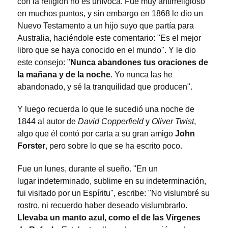
con la religión no es unívoca. Fue muy antirreligioso
en muchos puntos, y sin embargo en 1868 le dio un
Nuevo Testamento a un hijo suyo que partía para
Australia, haciéndole este comentario: "Es el mejor
libro que se haya conocido en el mundo". Y le dio
este consejo: "
Nunca abandones tus oraciones de
la mañana y de la noche
. Yo nunca las he
abandonado, y sé la tranquilidad que producen".
Y luego recuerda lo que le sucedió una noche de
1844 al autor de
David Copperfield
y
Oliver Twist
,
algo que él contó por carta a su gran amigo
John
Forster
, pero sobre lo que se ha escrito poco.
Fue un lunes, durante el sueño. "En un
lugar indeterminado, sublime en su indeterminación,
fui visitado por un Espíritu", escribe: "No vislumbré su
rostro, ni recuerdo haber deseado vislumbrarlo.
Llevaba un manto azul, como el de las Vírgenes