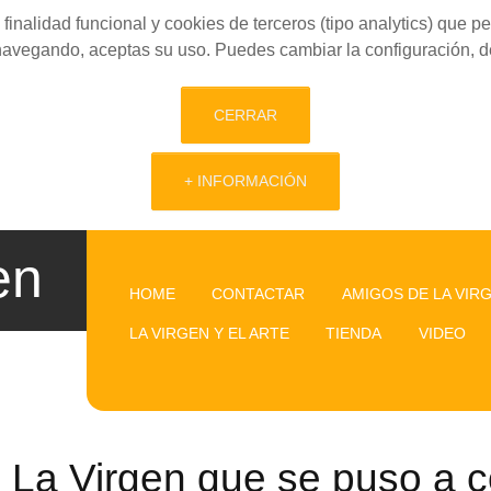
finalidad funcional y cookies de terceros (tipo analytics) que 
 navegando, aceptas su uso. Puedes cambiar la configuración, d
CERRAR
+ INFORMACIÓN
en
HOME
CONTACTAR
AMIGOS DE LA VIR
LA VIRGEN Y EL ARTE
TIENDA
VIDEO
La Virgen que se puso a co