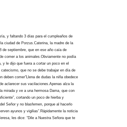
aría, y faltando 3 días para el cumpleaños de
 la ciudad de Porzus.Caterina, la madre de la
l 8 de septiembre, que en ese año caía de
ar de comer a los animales.Obviamente no podía
 y le dijo que fuera a cortar un poco en el
 catecismo, que no se debe trabajar en día de
én deben comer”Llena de dudas la niña obedece
de aclarecer sus vacilaciones.Apenas alza la
ta la mirada y ve a una hermosa Dama, que con
uficiente”, cortando un poco de hierba y
 del Señor y no blasfemen, porque al hacerlo
rven ayunos y vigilias”.Rápidamente la noticia
eresa, les dice: “Dile a Nuestra Señora que te