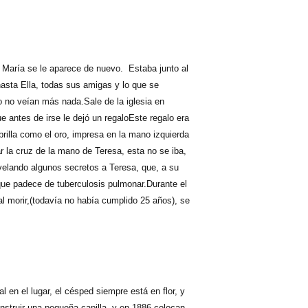
n María se le aparece de nuevo. Estaba junto al
hasta Ella, todas sus amigas y lo que se
ero no veían más nada.Sale de la iglesia en
 antes de irse le dejó un regaloEste regalo era
brilla como el oro, impresa en la mano izquierda
r la cruz de la mano de Teresa, esta no se iba,
velando algunos secretos a Teresa, que, a su
que padece de tuberculosis pulmonar.Durante el
al morir,(todavía no había cumplido 25 años), se
 en el lugar, el césped siempre está en flor, y
struir una pequeña capilla, y en 1886 colocan