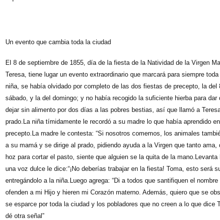
Un evento que cambia toda la ciudad
El 8 de septiembre de 1855, día de la fiesta de la Natividad de la Virgen M
Teresa, tiene lugar un evento extraordinario que marcará para siempre toda
niña, se había olvidado por completo de las dos fiestas de precepto, la de
sábado, y la del domingo; y no había recogido la suficiente hierba para d
dejar sin alimento por dos días a las pobres bestias, así que llamó a Teresa,
prado.La niña tímidamente le recordó a su madre lo que había aprendido en
precepto.La madre le contesta: “Si nosotros comemos, los animales tambi
a su mamá y se dirige al prado, pidiendo ayuda a la Virgen que tanto ama, 
hoz para cortar el pasto, siente que alguien se la quita de la mano.Levan
una voz dulce le dice:“¡No deberías trabajar en la fiesta! Toma, esto será s
entregándolo a la niña.Luego agrega: “Di a todos que santifiquen el nombre
ofenden a mi Hijo y hieren mi Corazón materno. Además, quiero que se obse
se esparce por toda la ciudad y los pobladores que no creen a lo que dice T
dé otra señal”