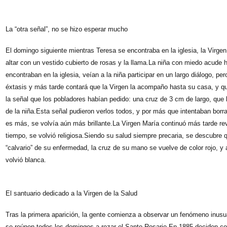
La “otra señal”, no se hizo esperar mucho
El domingo siguiente mientras Teresa se encontraba en la iglesia, la Virge
altar con un vestido cubierto de rosas y la llama.La niña con miedo acude 
encontraban en la iglesia, veían a la niña participar en un largo diálogo, p
éxtasis y más tarde contará que la Virgen la acompaño hasta su casa, y que
la señal que los pobladores habían pedido: una cruz de 3 cm de largo, que 
de la niña.Esta señal pudieron verlos todos, y por más que intentaban borra
es más, se volvía aún más brillante.La Virgen María continuó más tarde re
tiempo, se volvió religiosa.Siendo su salud siempre precaria, se descubre 
“calvario” de su enfermedad, la cruz de su mano se vuelve de color rojo, y 
volvió blanca.
El santuario dedicado a la Virgen de la Salud
Tras la primera aparición, la gente comienza a observar un fenómeno inusual
se reúnen todos los domingos a rezar el Santo Rosario.En 1885 deciden con