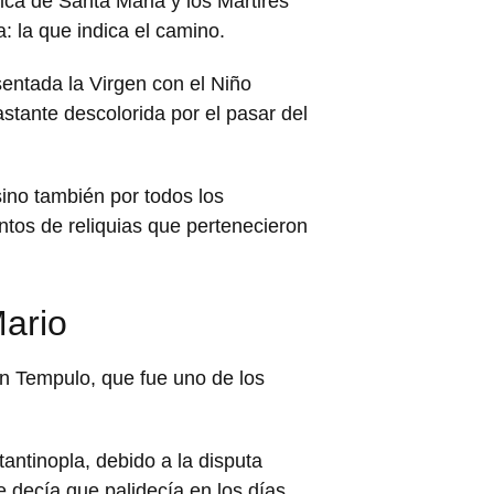
ica de Santa Maria y los Mártires
a: la que indica el camino.
entada la Virgen con el Niño
astante descolorida por el pasar del
ino también por todos los
entos de reliquias que pertenecieron
Mario
in Tempulo, que fue uno de los
ntinopla, debido a la disputa
 decía que palidecía en los días