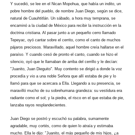
Y sucedió, se lee en el Nican Mopohua, que había un indito, un
pobre hombre del pueblo, de nombre Juan Diego, según se dice,
natural de Cuauhtitlán. Un sábado, a hora muy temprana, se
encaminó a la ciudad de México para recibir la instrucción en la
doctrina cristiana. Al pasar junto a un pequeño cerro llamado
Tepeyac, oyó cantar sobre el cerrito, como el canto de muchos
pájaros preciosos. Maravillado, aquel hombre creía hallarse en el
paraíso. Y cuando cesó de pronto el canto, cuando se hizo el
silencio, oyó que le llamaban de arriba del cerrillo y le decían:
"Juanito, Juan Dieguito". Muy contento se dirigió a donde la voz
procedía y vio a una noble Señora que allí estaba de pie y lo
llamó para que se acercara a Ella. Llegando a su presencia, se
maravilló mucho de su sobrehumana grandeza: su vestidura era
radiante como el sol; y la piedra, el risco en el que estaba de pie,
lanzaba rayos resplandecientes.
Juan Diego se postró y escuchó su palabra, sumamente
agradable, muy cortés, como de quien lo atraía y estimaba
mucho. Ella le dijo: "Juanito, el más pequeño de mis hijos, ¿a