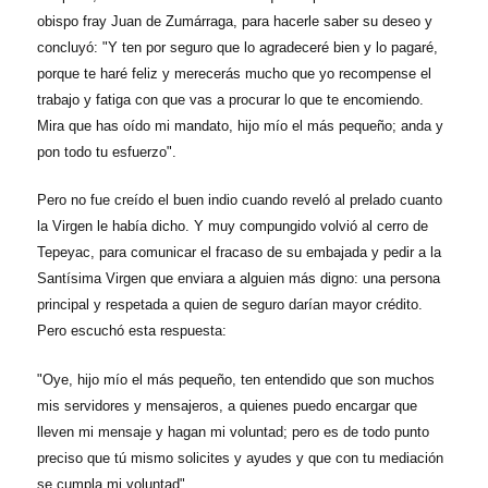
obispo fray Juan de Zumárraga, para hacerle saber su deseo y
concluyó: "Y ten por seguro que lo agradeceré bien y lo pagaré,
porque te haré feliz y merecerás mucho que yo recompense el
trabajo y fatiga con que vas a procurar lo que te encomiendo.
Mira que has oído mi mandato, hijo mío el más pequeño; anda y
pon todo tu esfuerzo".
Pero no fue creído el buen indio cuando reveló al prelado cuanto
la Virgen le había dicho. Y muy compungido volvió al cerro de
Tepeyac, para comunicar el fracaso de su embajada y pedir a la
Santísima Virgen que enviara a alguien más digno: una persona
principal y respetada a quien de seguro darían mayor crédito.
Pero escuchó esta respuesta:
"Oye, hijo mío el más pequeño, ten entendido que son muchos
mis servidores y mensajeros, a quienes puedo encargar que
lleven mi mensaje y hagan mi voluntad; pero es de todo punto
preciso que tú mismo solicites y ayudes y que con tu mediación
se cumpla mi voluntad".