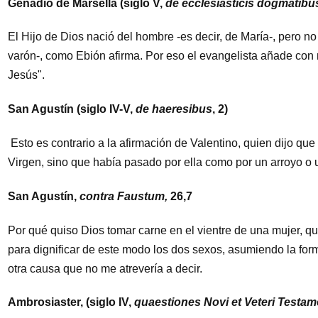
Genadio de Marsella (siglo V,
de ecclesiasticis dogmatibu
El Hijo de Dios nació del hombre -es decir, de María-, pero no
varón-, como Ebión afirma. Por eso el evangelista añade con 
Jesús".
San Agustín (siglo IV-V,
de haeresibus
, 2)
Esto es contrario a la afirmación de Valentino, quien dijo qu
Virgen, sino que había pasado por ella como por un arroyo o 
San Agustín,
contra Faustum,
26,7
Por qué quiso Dios tomar carne en el vientre de una mujer, q
para dignificar de este modo los dos sexos, asumiendo la for
otra causa que no me atrevería a decir.
Ambrosiaster, (siglo IV,
quaestiones Novi et Veteri Testame