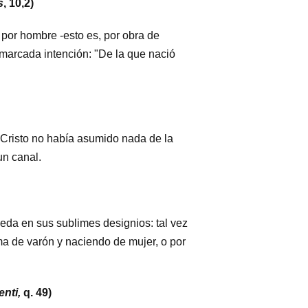
s
, 10,2)
 por hombre -esto es, por obra de
marcada intención: "De la que nació
e Cristo no había asumido nada de la
un canal.
ueda en sus sublimes designios: tal vez
ma de varón y naciendo de mujer, o por
nti,
q. 49)