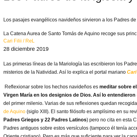
Los pasajes evangélicos navideños sirvieron a los Padres de 
La Catena Aurea de Santo Tomás de Aquino recoge sus princi
Cari Filii / ReL
28 diciembre 2019
Las primeras líneas de la Mariología las escribieron los Padre
misterios de la Natividad. Así lo explica el portal mariano
Cari
Reflexionar sobre los hechos navideños es
meditar sobre el
Virgen María en los designios de Dios. Así lo entendieron 
del primer milenio. Varias de sus reflexiones quedan recogid
de Aquino
(siglo XIII). El santo filósofo es amplísimo en su rev
Padres Griegos y 22 Padres Latinos
) pero no cita en esta 
Padres antiguos sobre estos versículos (tampoco él tenía acc
Oriente cristiano). Pero es más que suficiente para ver la ca