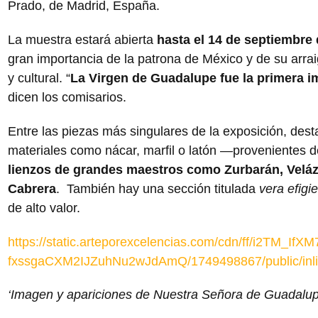
Prado, de Madrid, España.
La muestra estará abierta
hasta el 14 de septiembre
gran importancia de la patrona de México y de su arrai
y cultural. “
La Virgen de Guadalupe fue la primera i
dicen los comisarios.
Entre las piezas más singulares de la exposición, des
materiales como nácar, marfil o latón —provenientes d
lienzos de grandes maestros como Zurbarán, Veláz
Cabrera
. También hay una sección titulada
vera efigi
de alto valor.
https://static.arteporexcelencias.com/cdn/ff/i2TM_IfX
fxssgaCXM2IJZuhNu2wJdAmQ/1749498867/public/inli
‘Imagen y apariciones de Nuestra Señora de Guadalup