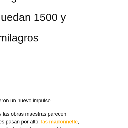
 quedan 1500 y
milagros
eron un nuevo impulso.
y las obras maestras parecen
tes pasan por alto:
las
madonnelle
,