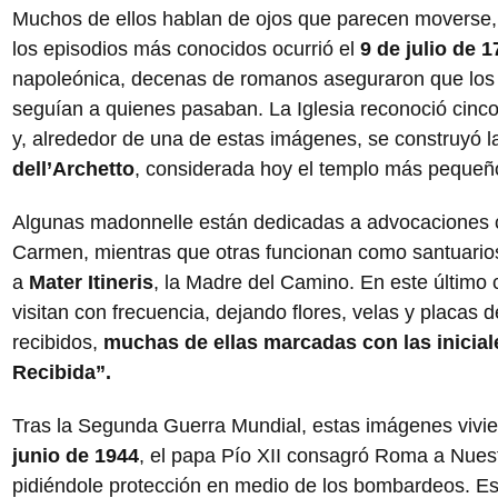
Muchos de ellos hablan de ojos que parecen moverse, l
los episodios más conocidos ocurrió el
9 de julio de 1
napoleónica, decenas de romanos aseguraron que los 
seguían a quienes pasaban. La Iglesia reconoció cinc
y, alrededor de una de estas imágenes, se construyó l
dell’Archetto
, considerada hoy el templo más peque
Algunas madonnelle están dedicadas a advocaciones c
Carmen, mientras que otras funcionan como santuario
a
Mater Itineris
, la Madre del Camino. En este último c
visitan con frecuencia, dejando flores, velas y placas 
recibidos,
muchas de ellas marcadas con las iniciale
Recibida”.
Tras la Segunda Guerra Mundial, estas imágenes vivi
junio de 1944
, el papa Pío XII consagró Roma a Nues
pidiéndole protección en medio de los bombardeos. E