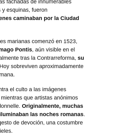
las fachadas de innumerables
s y esquinas, fueron
uienes caminaban por la Ciudad
ones marianas comenzó en 1523,
Imago Pontis
, aún visible en el
ialmente tras la Contrarreforma,
su
 Hoy sobreviven aproximadamente
omana.
ntra el culto a las imágenes
, mientras que artistas anónimos
donnelle.
Originalmente, muchas
 iluminaban las noches romanas
.
gesto de devoción, una costumbre
ieles.