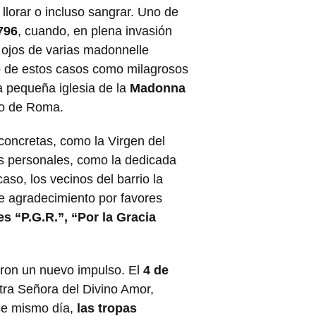
lorar o incluso sangrar. Uno de
796
, cuando, en plena invasión
ojos de varias madonnelle
o de estos casos como milagrosos
a pequeña iglesia de la
Madonna
ño de Roma.
oncretas, como la Virgen del
s personales, como la dedicada
aso, los vecinos del barrio la
de agradecimiento por favores
s “P.G.R.”, “Por la Gracia
eron un nuevo impulso. El
4 de
tra Señora del Divino Amor,
se mismo día,
las tropas