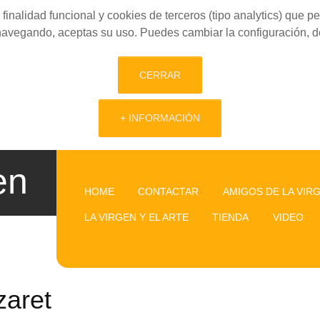
finalidad funcional y cookies de terceros (tipo analytics) que 
 navegando, aceptas su uso. Puedes cambiar la configuración, d
CERRAR
+ INFORMACIÓN
en
HOME
CONTACTAR
AMIGOS DE LA VIR
LA VIRGEN Y EL ARTE
TIENDA
VIDEO
zaret