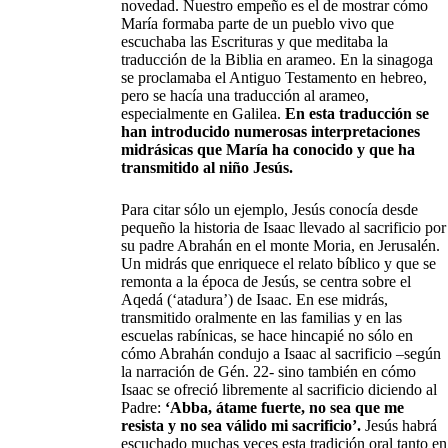
novedad. Nuestro empeño es el de mostrar cómo
María formaba parte de un pueblo vivo que
escuchaba las Escrituras y que meditaba la
traducción de la Biblia en arameo. En la sinagoga
se proclamaba el Antiguo Testamento en hebreo,
pero se hacía una traducción al arameo,
especialmente en Galilea.
En esta traducción se
han introducido numerosas interpretaciones
midrásicas que María ha conocido y que ha
transmitido al niño Jesús.
Para citar sólo un ejemplo, Jesús conocía desde
pequeño la historia de Isaac llevado al sacrificio por
su padre Abrahán en el monte Moria, en Jerusalén.
Un midrás que enriquece el relato bíblico y que se
remonta a la época de Jesús, se centra sobre el
Aqedá (‘atadura’) de Isaac. En ese midrás,
transmitido oralmente en las familias y en las
escuelas rabínicas, se hace hincapié no sólo en
cómo Abrahán condujo a Isaac al sacrificio –según
la narración de Gén. 22- sino también en cómo
Isaac se ofreció libremente al sacrificio diciendo al
Padre:
‘Abba, átame fuerte, no sea que me
resista y no sea válido mi sacrificio’.
Jesús habrá
escuchado muchas veces esta tradición oral tanto en