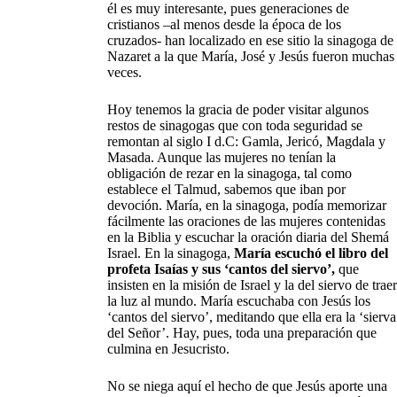
él es muy interesante, pues generaciones de
cristianos –al menos desde la época de los
cruzados- han localizado en ese sitio la sinagoga de
Nazaret a la que María, José y Jesús fueron muchas
veces.
Hoy tenemos la gracia de poder visitar algunos
restos de sinagogas que con toda seguridad se
remontan al siglo I d.C: Gamla, Jericó, Magdala y
Masada. Aunque las mujeres no tenían la
obligación de rezar en la sinagoga, tal como
establece el Talmud, sabemos que iban por
devoción. María, en la sinagoga, podía memorizar
fácilmente las oraciones de las mujeres contenidas
en la Biblia y escuchar la oración diaria del Shemá
Israel. En la sinagoga,
María escuchó el libro del
profeta Isaías y sus ‘cantos del siervo’,
que
insisten en la misión de Israel y la del siervo de traer
la luz al mundo. María escuchaba con Jesús los
‘cantos del siervo’, meditando que ella era la ‘sierva
del Señor’. Hay, pues, toda una preparación que
culmina en Jesucristo.
No se niega aquí el hecho de que Jesús aporte una