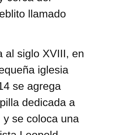
ueblito llamado
 al siglo XVIII, en
equeña iglesia
14 se agrega
pilla dedicada a
, y se coloca una
tista Leopold