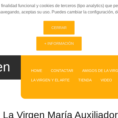
finalidad funcional y cookies de terceros (tipo analytics) que 
 navegando, aceptas su uso. Puedes cambiar la configuración, d
CERRAR
+ INFORMACIÓN
en
HOME
CONTACTAR
AMIGOS DE LA VIR
LA VIRGEN Y EL ARTE
TIENDA
VIDEO
La Virgen María Auxiliador