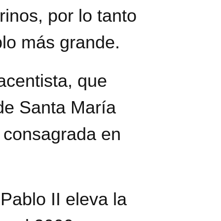
inos, por lo tanto
plo más grande.
acentista, que
 de Santa María
e consagrada en
ablo II eleva la