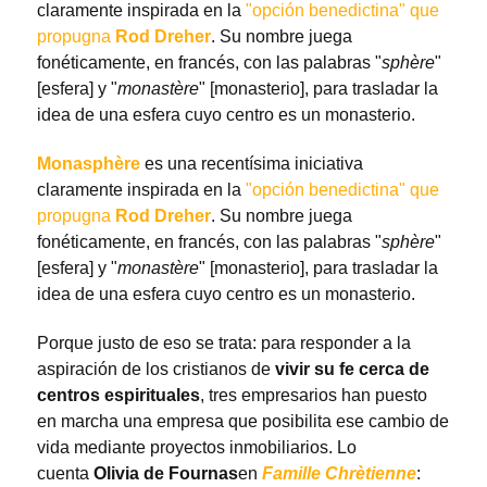
claramente inspirada en la
"opción benedictina" que
propugna
Rod Dreher
. Su nombre juega
fonéticamente, en francés, con las palabras "
sphère
"
[esfera] y "
monastère
" [monasterio], para trasladar la
idea de una esfera cuyo centro es un monasterio.
Monasphère
es una recentísima iniciativa
claramente inspirada en la
"opción benedictina" que
propugna
Rod Dreher
. Su nombre juega
fonéticamente, en francés, con las palabras "
sphère
"
[esfera] y "
monastère
" [monasterio], para trasladar la
idea de una esfera cuyo centro es un monasterio.
Porque justo de eso se trata: para responder a la
aspiración de los cristianos de
vivir su fe cerca de
centros espirituales
, tres empresarios han puesto
en marcha una empresa que posibilita ese cambio de
vida mediante proyectos inmobiliarios. Lo
cuenta
Olivia de Fournas
en
Famille Chrètienne
: