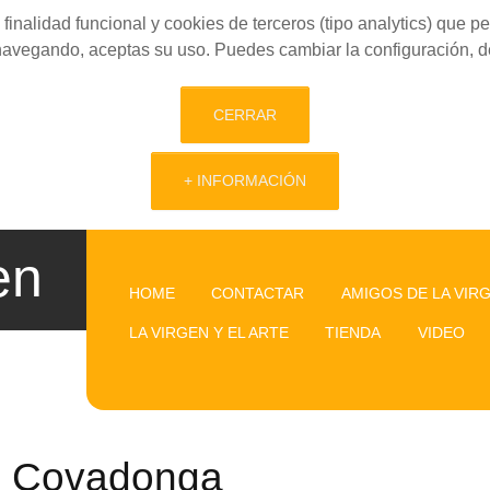
finalidad funcional y cookies de terceros (tipo analytics) que 
 navegando, aceptas su uso. Puedes cambiar la configuración, d
CERRAR
+ INFORMACIÓN
en
HOME
CONTACTAR
AMIGOS DE LA VIR
LA VIRGEN Y EL ARTE
TIENDA
VIDEO
Covadonga