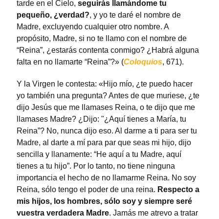
tarde en el Cielo,
seguirás llamándome tu
pequeño, ¿verdad?
, y yo te daré el nombre de
Madre, excluyendo cualquier otro nombre. A
propósito, Madre, si no te llamo con el nombre de
“Reina”, ¿estarás contenta conmigo? ¿Habrá alguna
falta en no llamarte “Reina”?» (
Coloquios
, 671).
Y la Virgen le contesta: «Hijo mío, ¿te puedo hacer
yo también una pregunta? Antes de que muriese, ¿te
dijo Jesús que me llamases Reina, o te dijo que me
llamases Madre? ¿Dijo: "¿Aquí tienes a María, tu
Reina”? No, nunca dijo eso. Al darme a ti para ser tu
Madre, al darte a mí para par que seas mi hijo, dijo
sencilla y llanamente: “He aquí a tu Madre, aquí
tienes a tu hijo”. Por lo tanto, no tiene ninguna
importancia el hecho de no llamarme Reina. No soy
Reina, sólo tengo el poder de una reina.
Respecto a
mis hijos, los hombres, sólo soy y siempre seré
vuestra verdadera Madre
. Jamás me atrevo a tratar